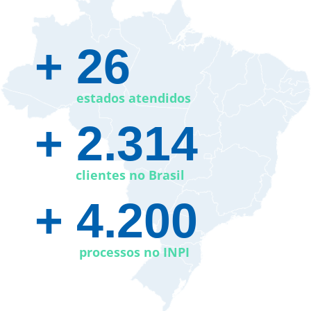
+ 26​
estados atendidos
+ 2.314
clientes no Brasil
+ 4.200
processos no INPI