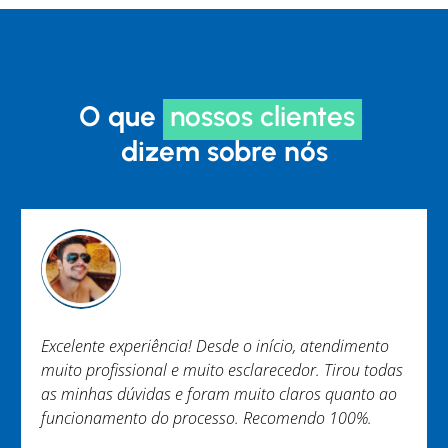
O que
nossos clientes
dizem sobre nós
to
Trabalho EXCEPCIONAL não tenho nada a reclamar.
odas
Equipe engajada e ágil. Em especial Murilo e
 ao
Brenner. Obrigada.
Nayara Melo