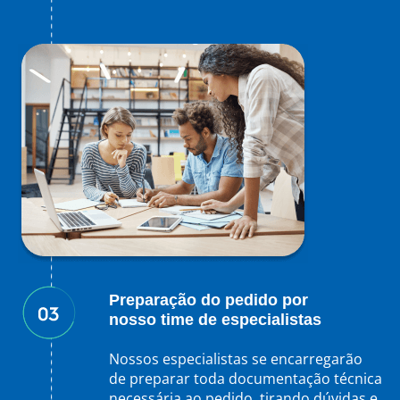
Preparação do pedido por
nosso time de especialistas
Nossos especialistas se encarregarão
de preparar toda documentação técnica
necessária ao pedido, tirando dúvidas e