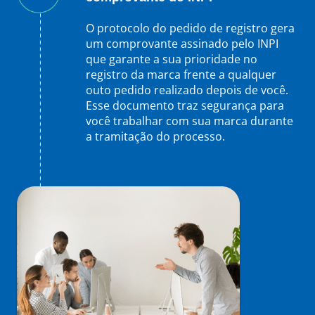
O protocolo do pedido de registro gera
um comprovante assinado pelo INPI
que garante a sua prioridade no
registro da marca frente a qualquer
outo pedido realizado depois de você.
Esse documento traz segurança para
você trabalhar com sua marca durante
a tramitação do processo.