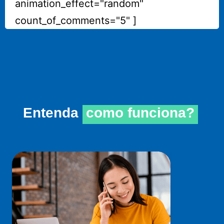
animation_effect="random"
count_of_comments="5" ]
Entenda
como funciona?