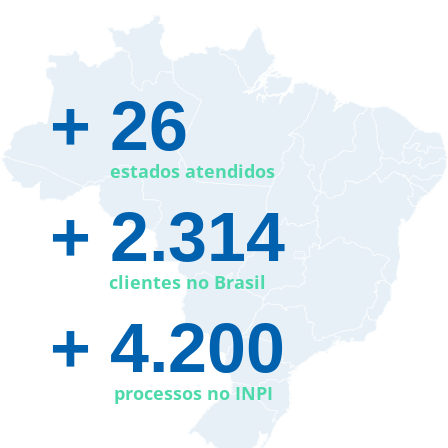
+ 26​
estados atendidos
+ 2.314
clientes no Brasil
+ 4.200
processos no INPI