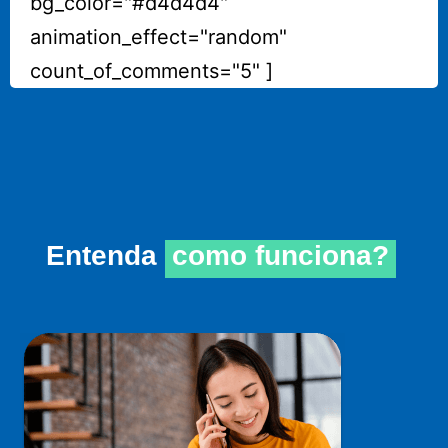
bg_color="#d4d4d4"
animation_effect="random"
count_of_comments="5" ]
Entenda
como funciona?