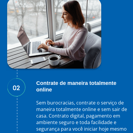
Contrate de maneira totalmente
online
Sem burocracias, contrate o serviço de
maneira totalmente online e sem sair de
casa. Contrato digital, pagamento em
ambiente seguro e toda facilidade e
segurança para você iniciar hoje mesmo