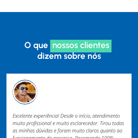
O que
nossos clientes
dizem sobre nós
o
Trabalho EXCEPCIONAL não tenho nada a reclamar.
das
Equipe engajada e ágil. Em especial Murilo e
ao
Brenner. Obrigada.