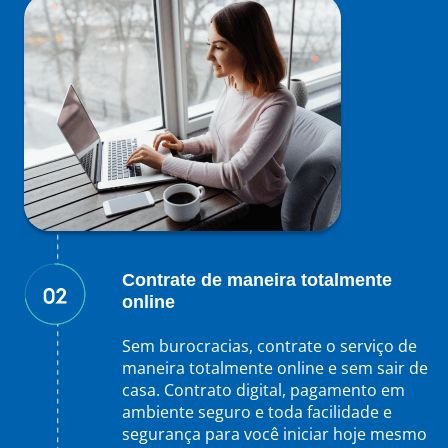
Contrate de maneira totalmente
online
Sem burocracias, contrate o serviço de
maneira totalmente online e sem sair de
casa. Contrato digital, pagamento em
ambiente seguro e toda facilidade e
segurança para você iniciar hoje mesmo