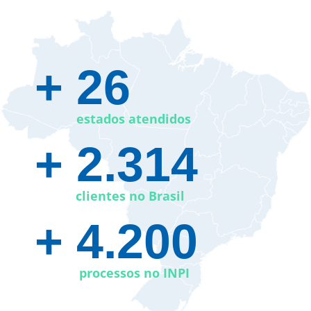
+ 26​
estados atendidos
+ 2.314
clientes no Brasil
+ 4.200
processos no INPI