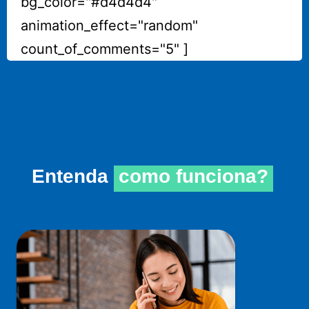
bg_color="#d4d4d4"
animation_effect="random"
count_of_comments="5" ]
Entenda
como funciona?