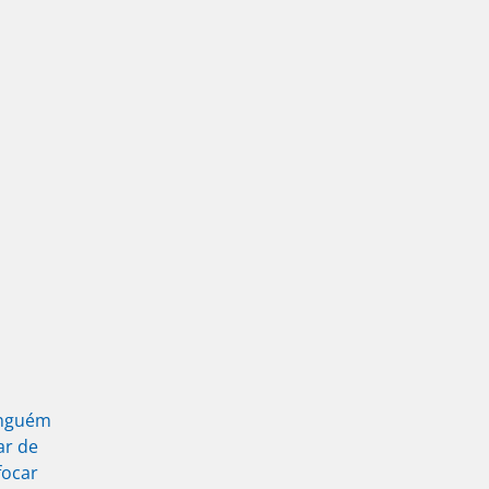
inguém
ar de
focar