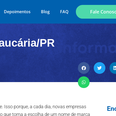
Fale Conos
Depoimentos
Blog
FAQ
aucária/PR
. Isso porque, a cada dia, novas empresas
En
 o que torna a escolha de um nome de marca