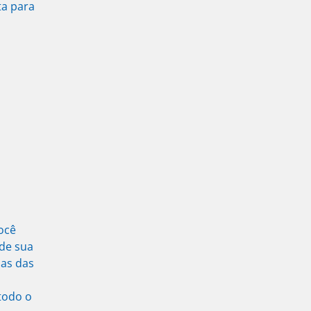
ta para
ocê
 de sua
nas das
todo o