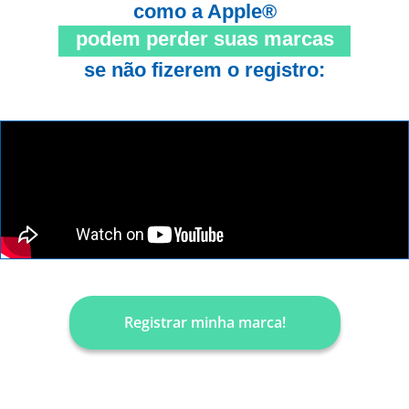
como a Apple®
podem perder suas marcas
se não fizerem o registro:
Registrar minha marca!