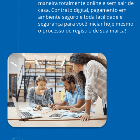
maneira totalmente online e sem sair de
casa. Contrato digital, pagamento em
ambiente seguro e toda facilidade e
segurança para você iniciar hoje mesmo
o processo de registro de sua marca!