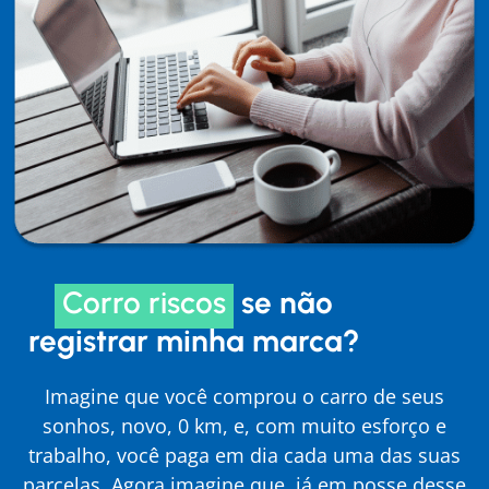
Corro riscos
se não
registrar minha marca?
Imagine que você comprou o carro de seus
sonhos, novo, 0 km, e, com muito esforço e
trabalho, você paga em dia cada uma das suas
parcelas. Agora imagine que, já em posse desse