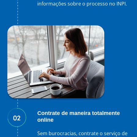
informações sobre o processo no INPI.
Contrate de maneira totalmente
online
Sem burocracias, contrate o serviço de