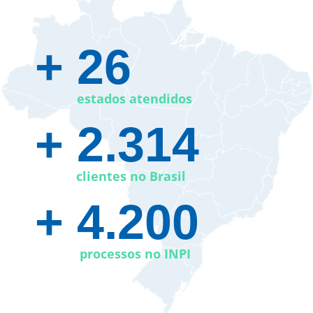
+ 26​
estados atendidos
+ 2.314
clientes no Brasil
+ 4.200
processos no INPI