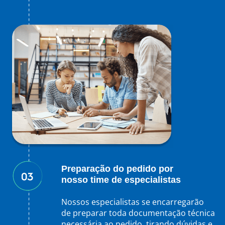
Preparação do pedido por
nosso time de especialistas
Nossos especialistas se encarregarão
de preparar toda documentação técnica
necessária ao pedido, tirando dúvidas e