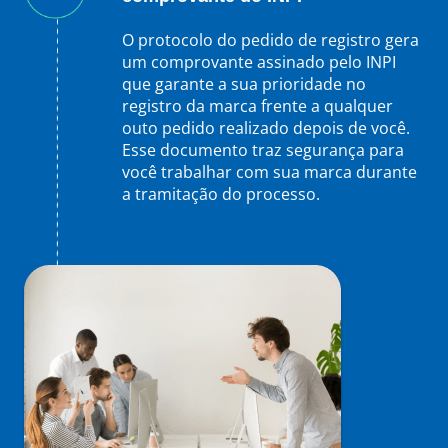
O protocolo do pedido de registro gera
um comprovante assinado pelo INPI
que garante a sua prioridade no
registro da marca frente a qualquer
outo pedido realizado depois de você.
Esse documento traz segurança para
você trabalhar com sua marca durante
a tramitação do processo.