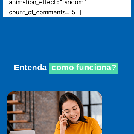
animation_effect="random"
count_of_comments="5" ]
Entenda
como funciona?