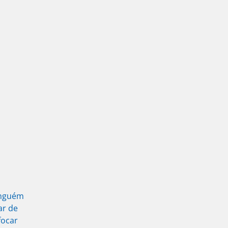
inguém
ar de
focar