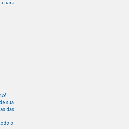
ta para
ocê
 de sua
nas das
todo o