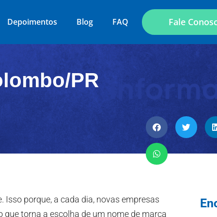
Fale Conos
Depoimentos
Blog
FAQ
Colombo/PR
 Isso porque, a cada dia, novas empresas
En
o que torna a escolha de um nome de marca