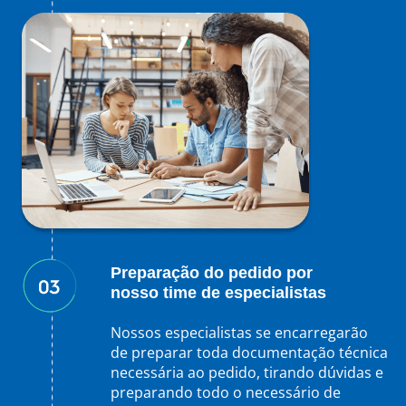
Preparação do pedido por
nosso time de especialistas
Nossos especialistas se encarregarão
de preparar toda documentação técnica
necessária ao pedido, tirando dúvidas e
preparando todo o necessário de