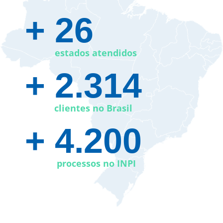
+ 26​
estados atendidos
+ 2.314
clientes no Brasil
+ 4.200
processos no INPI