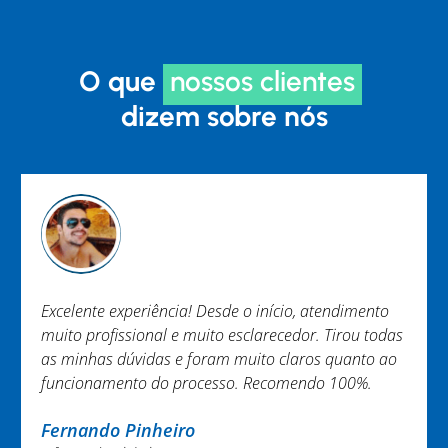
O que
nossos clientes
dizem sobre nós
tendimento
Trabalho EXCEPCIONAL não tenho nada a re
. Tirou todas
Equipe engajada e ágil. Em especial Murilo e
s quanto ao
Brenner. Obrigada.
o 100%.
Nayara Melo
@nayaramelo02