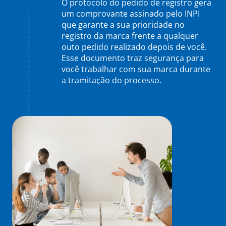
O protocolo do pedido de registro gera
um comprovante assinado pelo INPI
que garante a sua prioridade no
registro da marca frente a qualquer
outo pedido realizado depois de você.
Esse documento traz segurança para
você trabalhar com sua marca durante
a tramitação do processo.