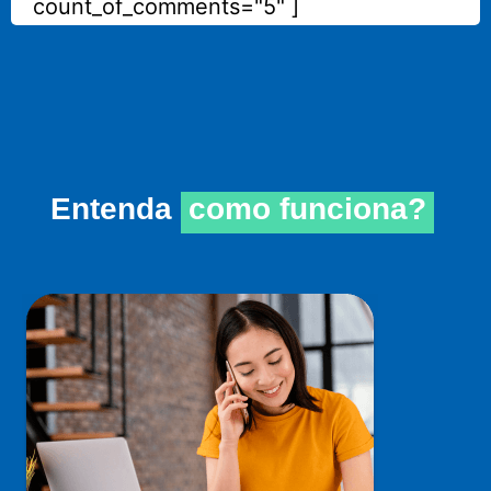
count_of_comments="5" ]
Entenda
como funciona?