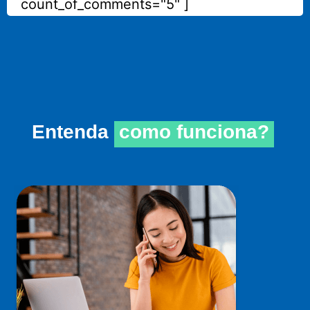
count_of_comments="5" ]
Entenda
como funciona?