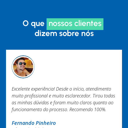
O que
nossos clientes
dizem sobre nós
a! Desde o início, atendimento
Trabalho EXCEPCIONAL nã
 muito esclarecedor. Tirou todas
Equipe engajada e ágil. E
 foram muito claros quanto ao
Brenner. Obrigada.
rocesso. Recomendo 100%.
Nayara Melo
ro
@nayaramelo02