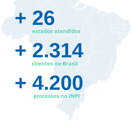
+ 26​
estados atendidos
+ 2.314
clientes no Brasil
+ 4.200
processos no INPI