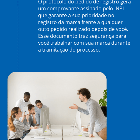
O protocolo do pedido de registro gera
um comprovante assinado pelo INPI
que garante a sua prioridade no
registro da marca frente a qualquer
outo pedido realizado depois de você.
Esse documento traz segurança para
você trabalhar com sua marca durante
a tramitação do processo.