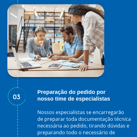
Preparação do pedido por
nosso time de especialistas
Nossos especialistas se encarregarão
de preparar toda documentação técnica
necessária ao pedido, tirando dúvidas e
preparando todo o necessário de