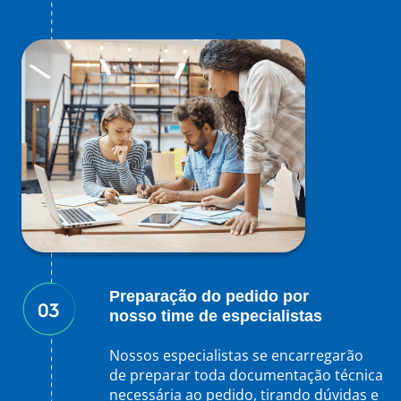
Preparação do pedido por
nosso time de especialistas
Nossos especialistas se encarregarão
de preparar toda documentação técnica
necessária ao pedido, tirando dúvidas e