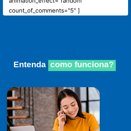
animation_effect="random"
count_of_comments="5" ]
Entenda
como funciona?