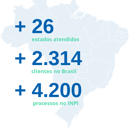
+ 26​
estados atendidos
+ 2.314
clientes no Brasil
+ 4.200
processos no INPI