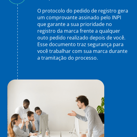
O protocolo do pedido de registro gera
um comprovante assinado pelo INPI
que garante a sua prioridade no
registro da marca frente a qualquer
outo pedido realizado depois de você.
Esse documento traz segurança para
você trabalhar com sua marca durante
a tramitação do processo.