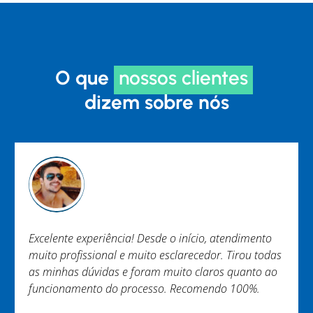
O que
nossos clientes
dizem sobre nós
cio, atendimento
Trabalho EXCEPCIONAL não tenho nada
cedor. Tirou todas
Equipe engajada e ágil. Em especial Mur
claros quanto ao
Brenner. Obrigada.
omendo 100%.
Nayara Melo