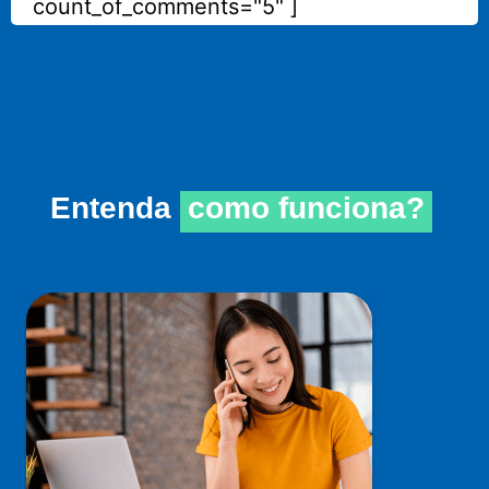
count_of_comments="5" ]
Entenda
como funciona?