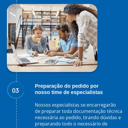
Preparação do pedido por
nosso time de especialistas
Nossos especialistas se encarregarão
de preparar toda documentação técnica
necessária ao pedido, tirando dúvidas e
preparando todo o necessário de