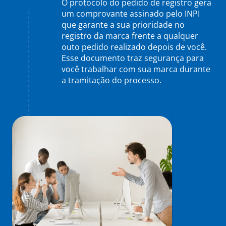
O protocolo do pedido de registro gera
um comprovante assinado pelo INPI
que garante a sua prioridade no
registro da marca frente a qualquer
outo pedido realizado depois de você.
Esse documento traz segurança para
você trabalhar com sua marca durante
a tramitação do processo.