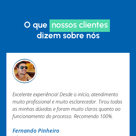
O que
nossos clientes
dizem sobre nós
, atendimento
Trabalho EXCEPCIONAL não tenho nada a 
or. Tirou todas
Equipe engajada e ágil. Em especial Muril
ros quanto ao
Brenner. Obrigada.
ndo 100%.
Nayara Melo
@nayaramelo02