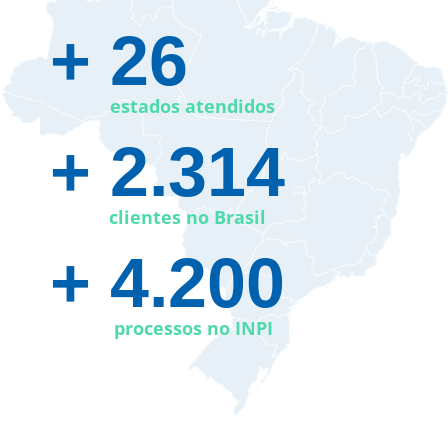
+ 26​
estados atendidos
+ 2.314
clientes no Brasil
+ 4.200
processos no INPI