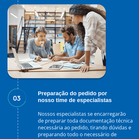
Preparação do pedido por
nosso time de especialistas
Nossos especialistas se encarregarão
de preparar toda documentação técnica
necessária ao pedido, tirando dúvidas e
preparando todo o necessário de