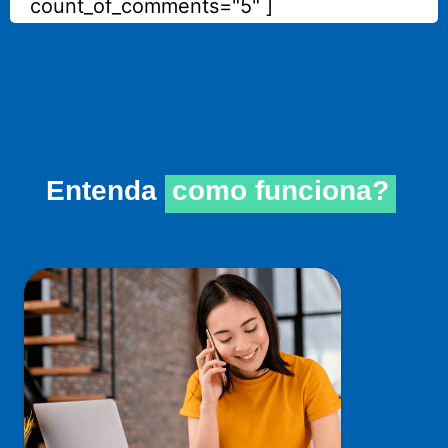
count_of_comments="5" ]
Entenda
como funciona?