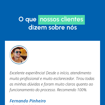
O que
nossos clientes
dizem sobre nós
dimento
Trabalho EXCEPCIONAL não tenho nada a reclam
rou todas
Equipe engajada e ágil. Em especial Murilo e
anto ao
Brenner. Obrigada.
00%.
Nayara Melo
@nayaramelo02