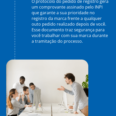
O protocolo do pedido de registro gera
um comprovante assinado pelo INPI
que garante a sua prioridade no
registro da marca frente a qualquer
outo pedido realizado depois de você.
Esse documento traz segurança para
você trabalhar com sua marca durante
a tramitação do processo.