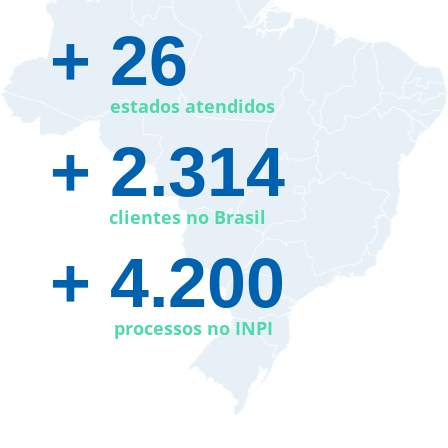
+ 26​
estados atendidos
+ 2.314
clientes no Brasil
+ 4.200
processos no INPI