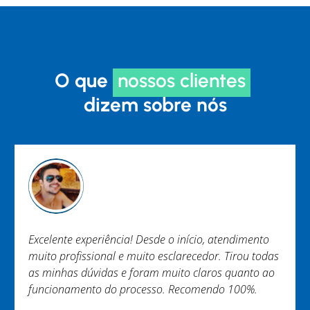
O que
nossos clientes
dizem sobre nós
nto
Trabalho EXCEPCIONAL não tenho nada a reclamar
todas
Equipe engajada e ágil. Em especial Murilo e
o ao
Brenner. Obrigada.
.
Nayara Melo