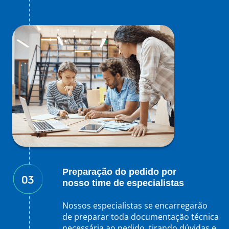
Preparação do pedido por
nosso time de especialistas
Nossos especialistas se encarregarão
de preparar toda documentação técnica
necessária ao pedido, tirando dúvidas e