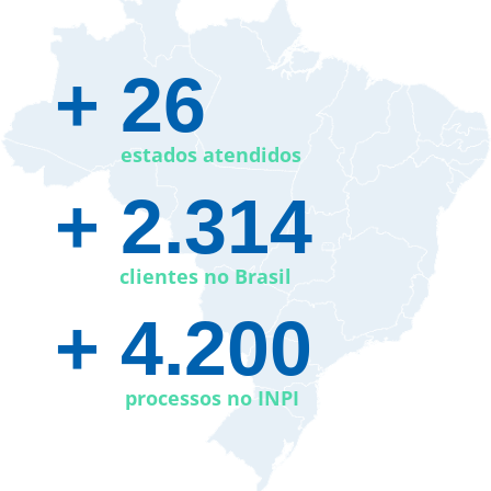
+ 26​
estados atendidos
+ 2.314
clientes no Brasil
+ 4.200
processos no INPI