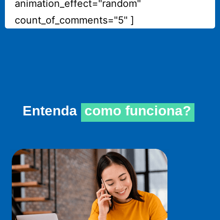
animation_effect="random"
count_of_comments="5" ]
Entenda
como funciona?