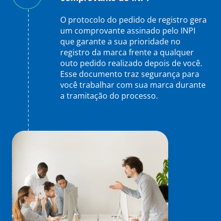
O protocolo do pedido de registro gera
um comprovante assinado pelo INPI
que garante a sua prioridade no
registro da marca frente a qualquer
outo pedido realizado depois de você.
Esse documento traz segurança para
você trabalhar com sua marca durante
a tramitação do processo.