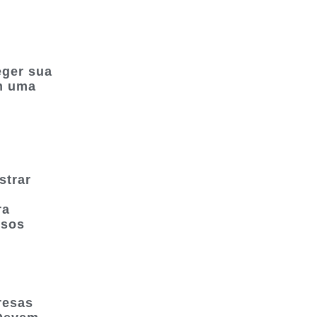
eger sua
m uma
strar
ra
ssos
resas