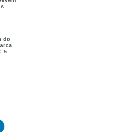
 Devem
as
a do
marca
: 5