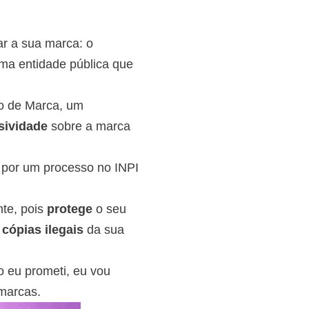
ar a sua marca: o
uma entidade pública que
tro de Marca, um
sividade
sobre a marca
r por um processo no INPI
nte, pois
protege
o seu
o
cópias ilegais
da sua
 eu prometi, eu vou
marcas.