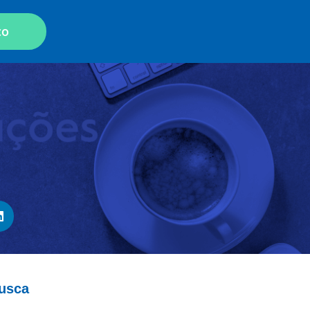
co
busca