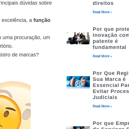
incipais dúvidas sobre
direitos
Read More »
 excelência, a
função
Por que prot
Inovação co
mo uma procuração, um
patente é
tório.
fundamental
istro de marcas?
Read More »
Por Que Regi
Sua Marca é
Essencial Pa
Evitar Proce
Judiciais
Read More »
Por que Emp