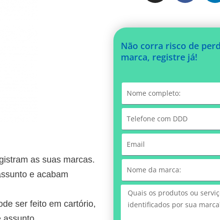
Não corra risco de per
marca, registre já!
egistram as suas marcas.
assunto e acabam
de ser feito em cartório,
 assunto.