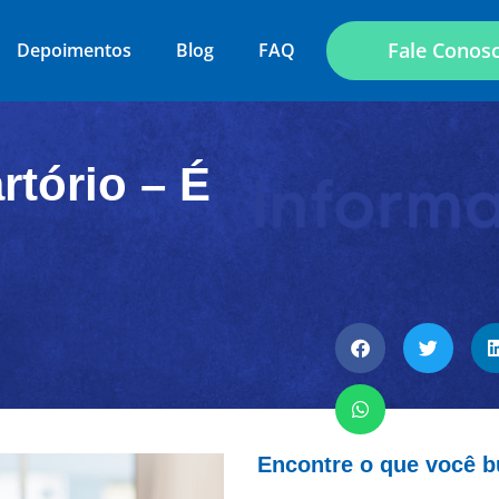
Fale Conos
Depoimentos
Blog
FAQ
rtório – É
Encontre o que você 