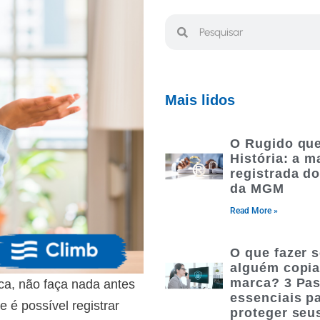
Mais lidos
O Rugido qu
História: a m
registrada do
da MGM
Read More »
O que fazer 
alguém copia
marca? 3 Pa
ca, não faça nada antes
essenciais p
 é possível registrar
proteger seu