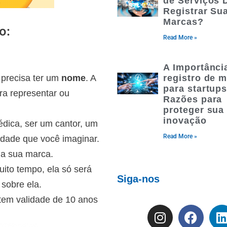
de Serviços
Registrar Su
Marcas?
o:
Read More »
A Importânci
registro de 
precisa ter um
nome
. A
para startups
a representar ou
Razões para
proteger sua
inovação
dica, ser um cantor, um
Read More »
vidade que você imaginar.
 a sua marca.
ito tempo, ela só será
Siga-nos
 sobre ela.
 tem validade de 10 anos